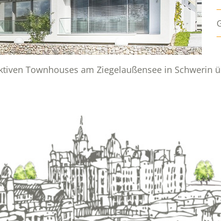
ttraktiven Townhouses am Ziegelaußensee in Schwerin